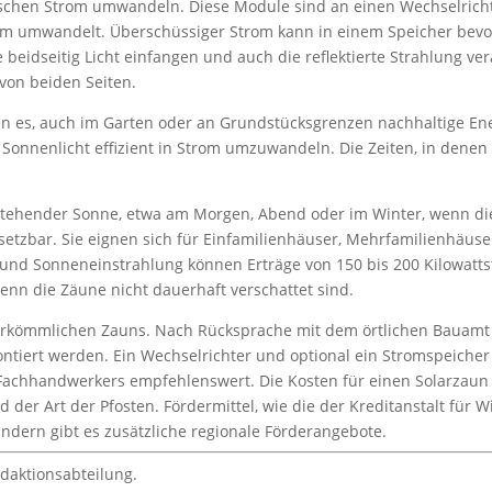
trischen Strom umwandeln. Diese Module sind an einen Wechselrich
m umwandelt. Überschüssiger Strom kann in einem Speicher bevorr
 beidseitig Licht einfangen und auch die reflektierte Strahlung v
von beiden Seiten.
 es, auch im Garten oder an Grundstücksgrenzen nachhaltige Ene
 Sonnenlicht effizient in Strom umzuwandeln. Die Zeiten, in denen
f stehender Sonne, etwa am Morgen, Abend oder im Winter, wenn di
einsetzbar. Sie eignen sich für Einfamilienhäuser, Mehrfamilienhäu
t und Sonneneinstrahlung können Erträge von 150 bis 200 Kilowatt
 wenn die Zäune nicht dauerhaft verschattet sind.
erkömmlichen Zauns. Nach Rücksprache mit dem örtlichen Bauamt
ntiert werden. Ein Wechselrichter und optional ein Stromspeicher
s Fachhandwerkers empfehlenswert. Die Kosten für einen Solarzaun
der Art der Pfosten. Fördermittel, wie die der Kreditanstalt für 
ändern gibt es zusätzliche regionale Förderangebote.
daktionsabteilung.